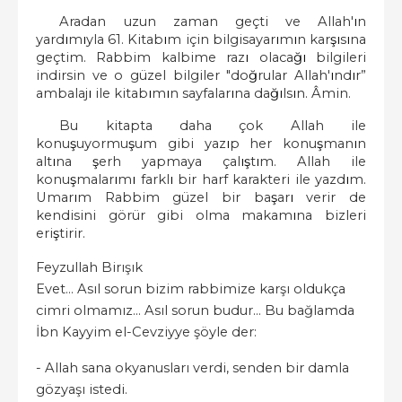
Aradan uzun zaman geçti ve Allah'
ı
n
yard
ı
m
ı
yla 61. Kitab
ı
m için bilgisayar
ı
m
ı
n kar
şı
s
ı
na
geçtim. Rabbim kalbime raz
ı
olaca
ğı
bilgileri
indirsin ve o güzel bilgiler "do
ğ
rular Allah'
ı
nd
ı
r”
ambalaj
ı
ile kitab
ı
m
ı
n sayfalar
ı
na da
ğı
ls
ı
n. Âmin.
Bu kitapta daha çok Allah ile
konu
ş
uyormu
ş
um gibi yaz
ı
p her konu
ş
man
ı
n
alt
ı
na
ş
erh yapmaya çal
ış
t
ı
m. Allah ile
konu
ş
malar
ı
m
ı
farkl
ı
bir harf karakteri ile yazd
ı
m.
Umar
ı
m Rabbim güzel bir ba
ş
ar
ı
verir de
kendisini görür gibi olma makam
ı
na bizleri
eri
ş
tirir.
Feyzullah Birışık
Evet... Asıl sorun bizim rabbimize karşı oldukça
cimri olmamız... Asıl sorun budur... Bu bağlamda
İbn Kayyim el-Cevziyye şöyle der:
- Allah sana okyanusları verdi, senden bir damla
gözyaşı istedi.