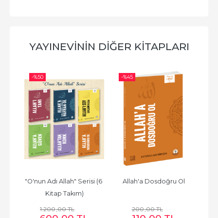
YAYINEVININ DIĞER KITAPLARI
-%
50
-%
45
-%
f
"O'nun Adı Allah" Serisi (6 
Allah'a Dosdoğru Ol
Kitap Takım)
1.200
,00
TL
200
,00
TL