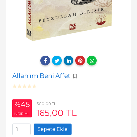
Allah'ım Beni Affet
%45
300
,00
TL
165
,00
TL
INDIRIMLI
Sepete Ekle