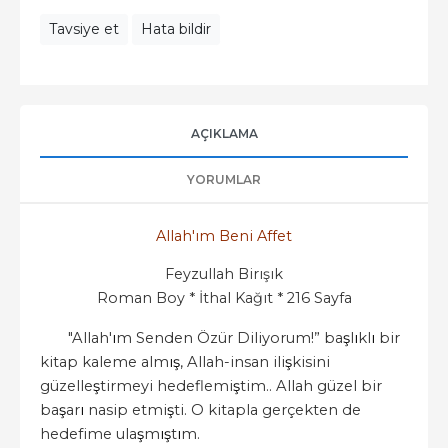
Tavsiye et
Hata bildir
AÇIKLAMA
YORUMLAR
Allah'ım Beni Affet
Feyzullah Birışık
Roman Boy * İthal Kağıt * 216 Sayfa
"Allah'
ı
m Senden Özür Diliyorum!” ba
ş
l
ı
kl
ı
bir
kitap kaleme alm
ış
, Allah-insan ili
ş
kisini
güzelle
ş
tirmeyi hedeflemi
ş
tim.. Allah güzel bir
ba
ş
ar
ı
nasip etmi
ş
ti. O kitapla gerçekten de
hedefime ula
ş
m
ış
t
ı
m.