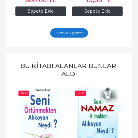
600
,00
TL
110
,00
TL
Sepete Ekle
Sepete Ekle
Tümünü göster
BU KITABI ALANLAR BUNLARI
ALDI
-%
50
-%
50
-%