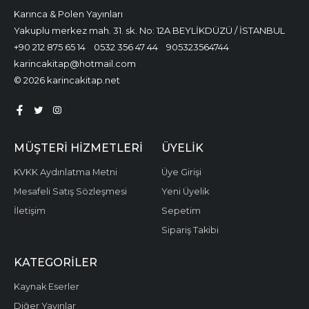
Karınca & Polen Yayınları
Yakuplu merkez mah. 31. sk. No: 12A BEYLİKDÜZÜ / İSTANBUL
+90 212 875 65 14
0532 356 47 44
905323564744
karincakitap@hotmail.com
© 2026 karincakitap.net
MÜŞTERI HIZMETLERI
ÜYELIK
KVKK Aydınlatma Metni
Üye Girişi
Mesafeli Satış Sözleşmesi
Yeni Üyelik
İletişim
Sepetim
Sipariş Takibi
KATEGORILER
Kaynak Eserler
Diğer Yayınlar