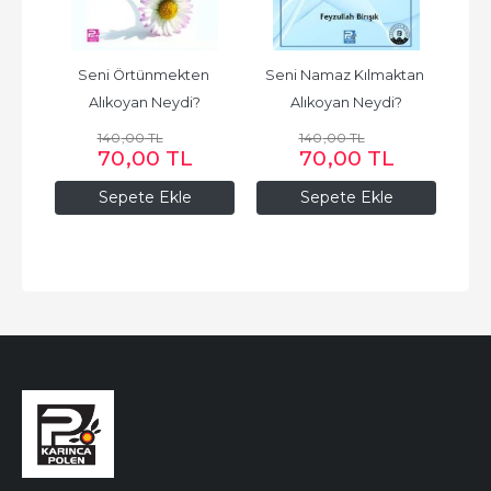
yi 
Seni Örtünmekten 
Seni Namaz Kılmaktan 
Alıkoyan Neydi?
Alıkoyan Neydi?
N
140
,00
TL
140
,00
TL
70
,00
TL
70
,00
TL
İs
Sepete Ekle
Sepete Ekle