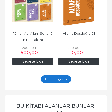
f
"O'nun Adı Allah" Serisi (6 
Allah'a Dosdoğru Ol
Kitap Takım)
1.200
,00
TL
200
,00
TL
600
,00
TL
110
,00
TL
Sepete Ekle
Sepete Ekle
Tümünü göster
BU KITABI ALANLAR BUNLARI