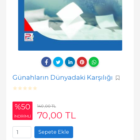
Günahların Dünyadaki Karşılığı
%50
140
,00
TL
70
,00
TL
INDIRIMLI
Sepete Ekle