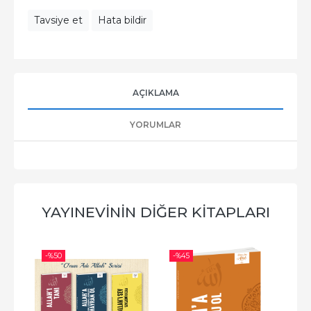
Tavsiye et
Hata bildir
AÇIKLAMA
YORUMLAR
YAYINEVININ DIĞER KITAPLARI
-%
50
-%
45
-%