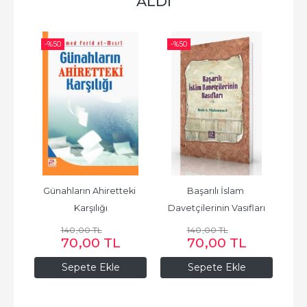
ALDI
-%
50
-%
50
-%
Günahların Ahiretteki 
Başarılı İslam 
Tev
Karşılığı
Davetçilerinin Vasıfları
140
,00
TL
140
,00
TL
70
,00
TL
70
,00
TL
Sepete Ekle
Sepete Ekle