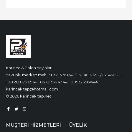
Karınca & Polen Yayınları
Yakuplu merkez mah. 31. sk. No: 12A BEYLİKDÜZÜ / İSTANBUL
+90 212 875 65 14
0532 356 47 44
905323564744
karincakitap@hotmail.com
© 2026 karincakitap.net
MÜŞTERI HIZMETLERI
ÜYELIK