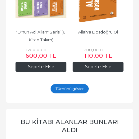
f
"O'nun Adı Allah" Serisi (6 
Allah'a Dosdoğru Ol
Kitap Takım)
1.200
,00
TL
200
,00
TL
600
,00
TL
110
,00
TL
Sepete Ekle
Sepete Ekle
Tümünü göster
BU KITABI ALANLAR BUNLARI
ALDI