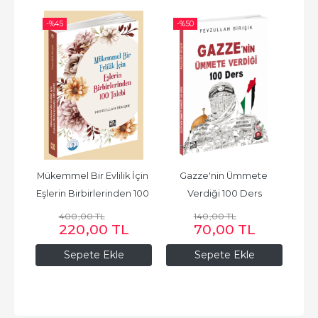
-%
45
-%
50
-%
n 
Mükemmel Bir Evlilik İçin 
Gazze'nin Ümmete 
Ön
naya
Eşlerin Birbirlerinden 100 
Verdiği 100 Ders
Talebi
400
,00
TL
140
,00
TL
220
,00
TL
70
,00
TL
Sepete Ekle
Sepete Ekle