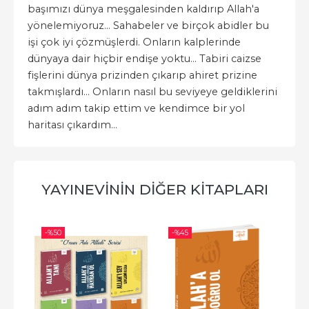
başımızı dünya meşgalesinden kaldırıp Allah'a
yönelemiyoruz… Sahabeler ve birçok abidler bu
işi çok iyi çözmüşlerdi. Onların kalplerinde
dünyaya dair hiçbir endişe yoktu… Tabiri caizse
fişlerini dünya prizinden çıkarıp ahiret prizine
takmışlardı… Onların nasıl bu seviyeye geldiklerini
adım adım takip ettim ve kendimce bir yol
haritası çıkardım…
YAYINEVININ DIĞER KITAPLARI
-%
50
-%
45
-%