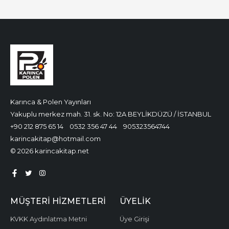
Karınca & Polen Yayınları
Yakuplu merkez mah. 31. sk. No: 12A BEYLİKDÜZÜ / İSTANBUL
+90 212 875 65 14
0532 356 47 44
905323564744
karincakitap@hotmail.com
© 2026 karincakitap.net
MÜŞTERI HIZMETLERI
ÜYELIK
KVKK Aydınlatma Metni
Üye Girişi