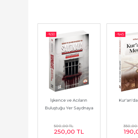
-%
50
-%
45
mber'den 
İşkence ve Acıların 
Kur'an'da
jlar
Buluştuğu Yer Saydnaya
TL
500
,00
TL
350
,00
00
TL
250
,00
TL
190
,