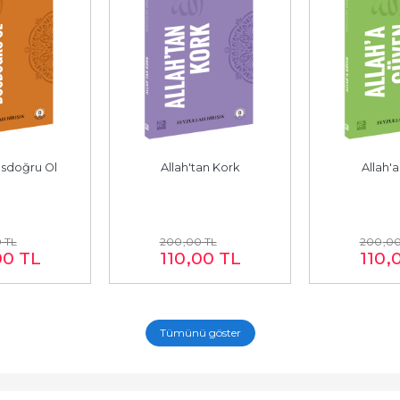
osdoğru Ol
Allah'tan Kork
Allah'
0
TL
200
,00
TL
200
,0
00
TL
110
,00
TL
110
,
Tümünü göster