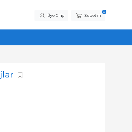
0
Üye Girişi
Sepetim
jlar