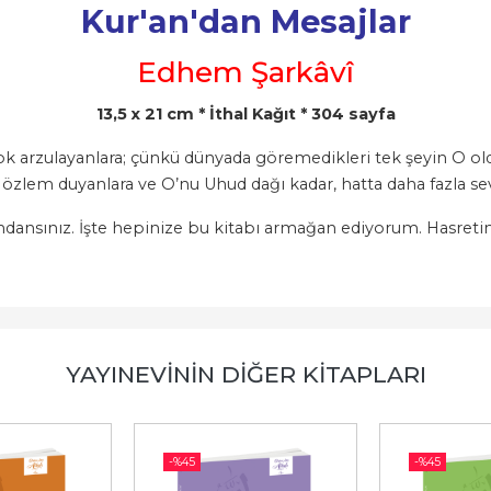
Kur'an'dan Mesajlar
Edhem Şarkâvî
13,5 x 21 cm * İthal Kağıt * 304 sayfa
ok arzulayanlara; çünkü dünyada göremedikleri tek şeyin O old
 özlem duyanlara ve O’nu Uhud dağı kadar, hatta daha fazla se
andansınız. İşte hepinize bu kitabı armağan ediyorum. Hasretini
YAYINEVININ DIĞER KITAPLARI
-%
45
-%
45