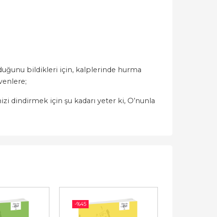
uğunu bildikleri için, kalplerinde hurma
venlere;
zi dindirmek için şu kadarı yeter ki, O’nunla
-%
45
-%
45