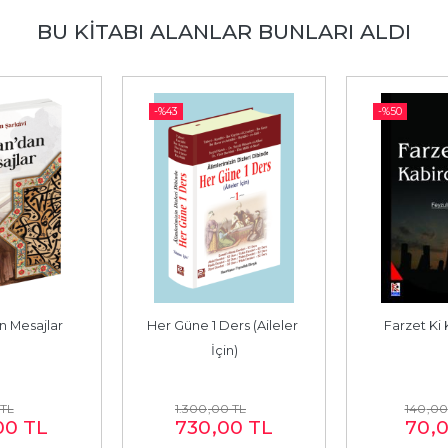
BU KITABI ALANLAR BUNLARI ALDI
-%
43
-%
50
n Mesajlar
Her Güne 1 Ders (Aileler 
Farzet Ki 
İçin)
TL
1.300
,00
TL
140
,00
00
TL
730
,00
TL
70
,