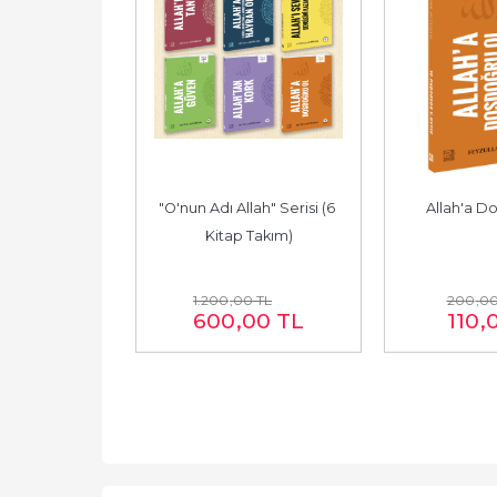
 Tasavvuf
"O'nun Adı Allah" Serisi (6 
Allah'a D
Kitap Takım)
0
TL
1.200
,00
TL
200
,0
00
TL
600
,00
TL
110
,