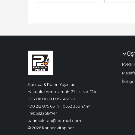
MÜŞT
KVKK A
Mesafe
İletişi
Karınca & Polen Yayınları
Yakuplu merkez mah. 31. sk. No: 12A
BEYLİKDÜZÜ / İSTANBUL
+90 212 875 65 14
0532 356 47 44
905323564744
karincakitap@hotmail.com
© 2026 karincakitap.net