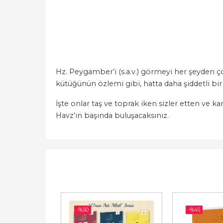
Hz. Peygamber’i (s.a.v.) görmeyi her şeyden ç
kütüğünün özlemi gibi, hatta daha şiddetli bir
İşte onlar taş ve toprak iken sizler etten ve k
Havz’ın başında buluşacaksınız.
-%
50
-%
45