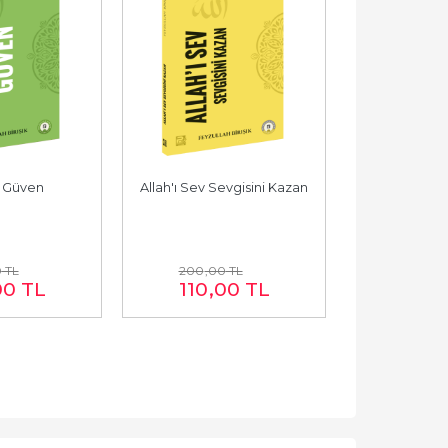
a Güven
Allah'ı Sev Sevgisini Kazan
Allah'a 
0
TL
200
,00
TL
200
,0
00
TL
110
,00
TL
110
,