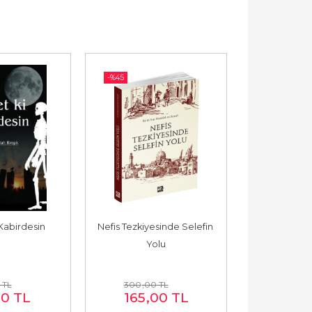
-%
45
-%
45
Kabirdesin
Nefis Tezkiyesinde Selefin 
Kalbin
Yolu
TL
300
,00
TL
400
,00
00
TL
165
,00
TL
220
,