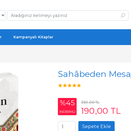
r
Kampanyalı Kitaplar
Sahâbeden Mesa
%45
350
,00
TL
190
,00
TL
INDIRIMLI
Sepete Ekle