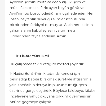
Aynî'nin şerhini mutalaa eden kişi iki şerh ve
müellif arasındaki farkı ayan beyân görür ve
Aynî'nin bu borcu ödediğini müşahede eder. Her
insan, hayranlık duyduğu âlimler konusunda
birbirinden farklıyol tutmuştur. Allah her ikisinin
çalışmalarını kabul eylesin ve ümmeti
ilimlerinden faydalandırsın. Amin.
İHTİSAR YÖNTEMİ
Bu çalışmada takip ettiğim metod şöyledir:
1- Hadisi Buhârî'nin kitabında kendisi için
belirlediği bâbda bırakmak suretiyle ihtisarımızı
yalnızcaşârihin detaya inip uzun tuttuğu şerh
üzerinde gerçekleştirdik. Böylece talebeye, kitabı
inceleyene yahut okuyana bıkkınlık vermesinin
önüne geçmeye çalıştık.