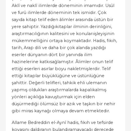
Aklî ve naklî ilimlerde döneminin imamıdır. Usûl
ve furû ilimlerde döneminin tek ismidir. Çok
sayıda kitap telif eden âlimler arasında üstün bir
yere sahiptir. Yazdığıkitaplar ilminin derinliğini,
araştırmacılığının kalitesini ve konularıişleyişinin
mükemmelliğini ortaya koymaktadır. Hadis, fıkıh,
tarih, Arap dili ve daha bir çok alanda yazdığı
eserler dünyanın dört bir yanında ilim
hazinelerine katkısağlamıştır. Âlimler onun telif
ettiği eserleri asırlar boyu nakletmişlerdir. Telif
ettiği kitaplar büyüklüğüne ve üstünlüğüne
şahittir. Değerli telifleri, tahkik ehli ulemanın
yapmış oldukları araştırmalarda kapalıkalmış
yönleri açıklığa kavuşturmak için elden
düşürmediği ölümsüz bir azık ve taşkın bir nehir
gibi miras kaynağı olmaya devam etmektedir.
Allame Bedreddin el-Aynî hadis, fıkıh ve tefsirde
kovasını daldıranın bulandıramayacağı derecede