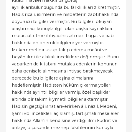
Kitabın râvîleri hakkında görüş
ayrılıklarıbulunduğunda bu farklılıkları zikretmiştir.
Hadis ricali, isimlerin ve nisbetlerin zabtıhakkında
doyurucu bilgiler vermiştir. Bu bilgileri okuyan
araştırmacı konuyla ilgili olan başka kaynaklara
müracaat etme ihtiyacıhissetmez. Lügat ve irab
hakkında en önemli bilgilere yer vermiştir.
Mükemmel bir üslup takip ederek meânî ve
beyân ilmi ile alakalı inceliklere değinmiştir. Bunu
yaparken de kitabını mutalaa edenlerin konunun
daha genişele alınmasına ihtiyaç bırakmayacak
derecede bu bilgilere aşina olmalarını
hedeflemiştir. Hadisten hüküm çıkarma yolları
hakkında ayrıntılıbilgiler vermiş, özel başlıklar
altında bir takım kıymetli bilgiler aktarmıştır.
Hadisin geçtiği isnatlarıverirken âli, nâzil, Medenî,
Şâmî vb. incelikleri açıklamış, tartışmalı meseleler
hakkında Allah'ın kendisine verdiği ilmî kudret ve
anlayış ölçüsünde mezhep fakihlerinin konuyla