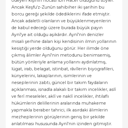
ödeyen kişinin hocası İbn Hacer olduğunu söyler.
Ancak Keşfu'z-Zunûn sahibi
her iki şarihin bu
borcu gereği şekilde ödediklerini ifade etmiştir.
Ancak adaletli olanların ve büyüklenmeyenlerin
de kabul edeceği üzere burada büyük payın
Aynî'ye ait olduğu aşikârdır. Aynî'nin denizler
misali şerhine dalan kişi kendisinin ilmin yollarının
kesiştiği yerde olduğunu görür. Her ilimde öne
çıkmış âlimler Aynî'nin metodunu benimsemiş,
bütün yönleriyle anlama yollarını aydınlatmış,
lügat, irab, belagat, istinbat, râvîlerin biyografileri,
künyelerini, lakaplarının, isimlerinin ve
neseplerinin zabtı, güncel bir takım faydaların
açıklanması, isnadla alakalı bir takım incelikler, aslî
ve ferî meseleler, aklî ve naklî incelikler, ihtilaflı
hükümlerin delillerinin aralarında muhakeme
yapmakla beraber tahrici, ilk asırdaki âlimlerin
mezheplerinin görüşlerinin geniş bir şekilde
anlatılması hususunda Aynî'nin izinden gitmiştir.