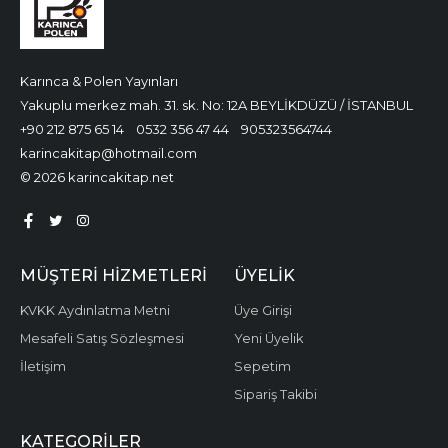
Karınca & Polen Yayınları
Yakuplu merkez mah. 31. sk. No: 12A BEYLİKDÜZÜ / İSTANBUL
+90 212 875 65 14
0532 356 47 44
905323564744
karincakitap@hotmail.com
© 2026 karincakitap.net
MÜŞTERI HIZMETLERI
ÜYELIK
KVKK Aydınlatma Metni
Üye Girişi
Mesafeli Satış Sözleşmesi
Yeni Üyelik
İletişim
Sepetim
Sipariş Takibi
KATEGORILER