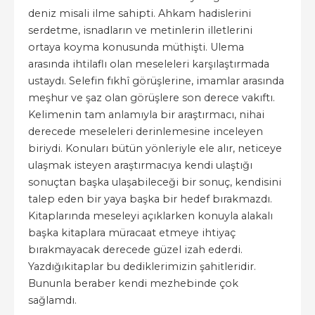
deniz misali ilme sahipti. Ahkam hadislerini
serdetme, isnadların ve metinlerin illetlerini
ortaya koyma konusunda müthişti. Ulema
arasında ihtilaflı olan meseleleri karşılaştırmada
ustaydı. Selefin fıkhî görüşlerine, imamlar arasında
meşhur ve şaz olan görüşlere son derece vakıftı.
Kelimenin tam anlamıyla bir araştırmacı, nihai
derecede meseleleri derinlemesine inceleyen
biriydi. Konuları bütün yönleriyle ele alır, neticeye
ulaşmak isteyen araştırmacıya kendi ulaştığı
sonuçtan başka ulaşabileceği bir sonuç, kendisini
talep eden bir yaya başka bir hedef bırakmazdı.
Kitaplarında meseleyi açıklarken konuyla alakalı
başka kitaplara müracaat etmeye ihtiyaç
bırakmayacak derecede güzel izah ederdi.
Yazdığıkitaplar bu dediklerimizin şahitleridir.
Bununla beraber kendi mezhebinde çok
sağlamdı.