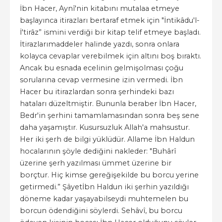
İbn Hacer, Aynî'nin kitabını mutalaa etmeye
başlayınca itirazları bertaraf etmek için "İntikâdu'l-
İ'tirâz” ismini verdiği bir kitap telif etmeye başladı.
İtirazlarımaddeler halinde yazdı, sonra onlara
kolayca cevaplar verebilmek için altını boş bıraktı.
Ancak bu esnada ecelinin gelmişolması çoğu
sorularına cevap vermesine izin vermedi. İbn
Hacer bu itirazlardan sonra şerhindeki bazı
hataları düzeltmiştir. Bununla beraber İbn Hacer,
Bedr'in şerhini tamamlamasından sonra beş sene
daha yaşamıştır. Kusursuzluk Allah'a mahsustur.
Her iki şerh de bilgi yüklüdür. Allame İbn Haldun
hocalarının şöyle dediğini nakleder: "Buhârî
üzerine şerh yazılması ümmet üzerine bir
borçtur. Hiç kimse gereğişekilde bu borcu yerine
getirmedi.” Şâyetİbn Haldun iki şerhin yazıldığı
döneme kadar yaşayabilseydi muhtemelen bu
borcun ödendiğini söylerdi. Sehâvî, bu borcu