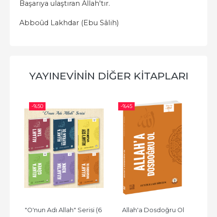
Başarıya ulaştıran Allah'tır.
Abboûd Lakhdar (Ebu Sâlih)
YAYINEVININ DIĞER KITAPLARI
-%
45
-%
45
erisi (6 
Allah'a Dosdoğru Ol
Allah'tan Kork