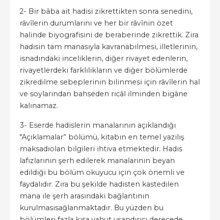
2- Bir bâba ait hadisi zikrettikten sonra senedini,
râvîlerin durumlarını ve her bir râvînin özet
halinde biyografisini de beraberinde zikrettik. Zira
hadisin tam manasıyla kavranabilmesi, illetlerinin,
isnadındaki inceliklerin, diğer rivayet edenlerin,
rivayetlerdeki farklılıkların ve diğer bölümlerde
zikredilme sebeplerinin bilinmesi için râvîlerin hal
ve soylarından bahseden ricâl ilminden bigâne
kalınamaz.
3- Eserde hadislerin manalarının açıklandığı
"Açıklamalar” bölümü, kitabın en temel yazılış
maksadıolan bilgileri ihtiva etmektedir. Hadis
lafızlarının şerh edilerek manalarının beyan
edildiği bu bölüm okuyucu için çok önemli ve
faydalıdır. Zira bu şekilde hadisten kastedilen
mana ile şerh arasındaki bağlantının
kurulmasısağlanmaktadır. Bu yüzden bu
bölümleri fazla kısa yahut usandırıcı derecede