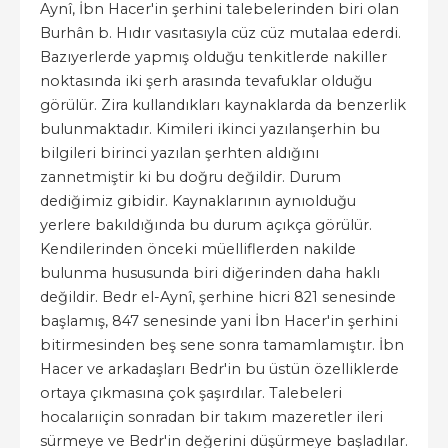
Aynî, İbn Hacer'in şerhini talebelerinden biri olan
Burhân b. Hıdır vasıtasıyla cüz cüz mutalaa ederdi.
Bazıyerlerde yapmış olduğu tenkitlerde nakiller
noktasında iki şerh arasında tevafuklar olduğu
görülür. Zira kullandıkları kaynaklarda da benzerlik
bulunmaktadır. Kimileri ikinci yazılanşerhin bu
bilgileri birinci yazılan şerhten aldığını
zannetmiştir ki bu doğru değildir. Durum
dediğimiz gibidir. Kaynaklarının aynıolduğu
yerlere bakıldığında bu durum açıkça görülür.
Kendilerinden önceki müelliflerden nakilde
bulunma hususunda biri diğerinden daha haklı
değildir. Bedr el-Aynî, şerhine hicri 821 senesinde
başlamış, 847 senesinde yani İbn Hacer'in şerhini
bitirmesinden beş sene sonra tamamlamıştır. İbn
Hacer ve arkadaşları Bedr'in bu üstün özelliklerde
ortaya çıkmasına çok şaşırdılar. Talebeleri
hocalarıiçin sonradan bir takım mazeretler ileri
sürmeye ve Bedr'in değerini düşürmeye başladılar.