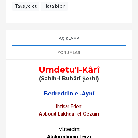
Tavsiye et
Hata bildir
AÇIKLAMA
YORUMLAR
Umdetu'l-Kârî
(Sahih-i Buhârî Şerhi)
Bedreddin el-Aynî
İhtisar Eden:
Abboûd Lakhdar el-Cezâirî
Mütercim:
Abdurrahman Terzi