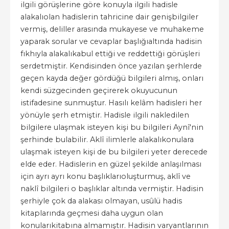
ilgili görüşlerine göre konuyla ilgili hadisle
alakalıolan hadislerin tahricine dair genişbilgiler
vermiş, deliller arasında mukayese ve muhakeme
yaparak sorular ve cevaplar başlığıaltında hadisin
fıkhıyla alakalıkabul ettiği ve reddettiği görüşleri
serdetmiştir. Kendisinden önce yazılan şerhlerde
geçen kayda değer gördüğü bilgileri almış, onları
kendi süzgecinden geçirerek okuyucunun
istifadesine sunmuştur. Hasılı kelâm hadisleri her
yönüyle şerh etmiştir. Hadisle ilgili nakledilen
bilgilere ulaşmak isteyen kişi bu bilgileri Aynî'nin
şerhinde bulabilir. Aklî ilimlerle alakalıkonulara
ulaşmak isteyen kişi de bu bilgileri yeter derecede
elde eder. Hadislerin en güzel şekilde anlaşılması
için ayrı ayrı konu başlıklarıoluşturmuş, aklî ve
naklî bilgileri o başlıklar altında vermiştir. Hadisin
şerhiyle çok da alakası olmayan, usûlü hadis
kitaplarında geçmesi daha uygun olan
konularıkitabına almamıştır. Hadisin varyantlarının