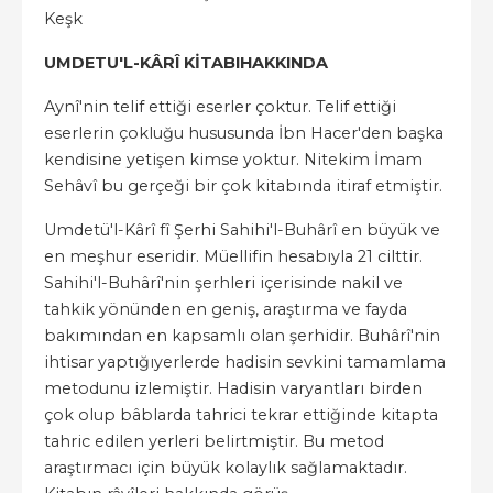
Keşk
UMDETU'L-KÂRÎ K
İTABIHAKKINDA
Aynî'nin telif ettiği eserler çoktur. Telif ettiği
eserlerin çokluğu hususunda İbn Hacer'den başka
kendisine yetişen kimse yoktur. Nitekim İmam
Sehâvî bu gerçeği bir çok kitabında itiraf etmiştir.
Umdetü'l-Kârî fî Şerhi Sahihi'l-Buhârî en büyük ve
en meşhur eseridir. Müellifin hesabıyla 21 cilttir.
Sahihi'l-Buhârî'nin şerhleri içerisinde nakil ve
tahkik yönünden en geniş, araştırma ve fayda
bakımından en kapsamlı olan şerhidir. Buhârî'nin
ihtisar yaptığıyerlerde hadisin sevkini tamamlama
metodunu izlemiştir. Hadisin varyantları birden
çok olup bâblarda tahrici tekrar ettiğinde kitapta
tahric edilen yerleri belirtmiştir. Bu metod
araştırmacı için büyük kolaylık sağlamaktadır.