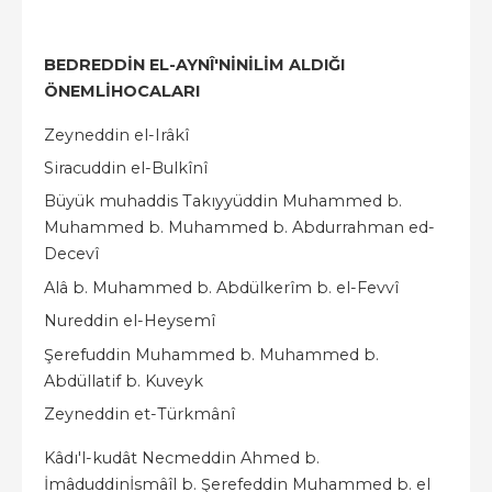
BEDREDD
İ
N EL-AYNÎ'N
İ
N
İ
L
İ
M ALDI
Ğ
I
ÖNEML
İ
HOCALARI
Zeyneddin el-Irâkî
Siracuddin el-Bulkînî
Büyük muhaddis Takıyyüddin Muhammed b.
Muhammed b. Muhammed b. Abdurrahman ed-
Decevî
Alâ b. Muhammed b. Abdülkerîm b. el-Fevvî
Nureddin el-Heysemî
Şerefuddin Muhammed b. Muhammed b.
Abdüllatif b. Kuveyk
Zeyneddin et-Türkmânî
Kâdı'l-kudât Necmeddin Ahmed b.
İmâduddinİsmâîl b. Şerefeddin Muhammed b. el