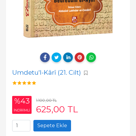
Umdetu'l-Kârî (21. Cilt)
%43
1.100
,00
TL
625
,00
TL
INDIRIMLI
Sepete Ekle