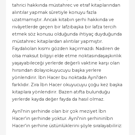
tahrici hakkında müstahrec ve etraf kitaplarından
alıntılar yapmak sûretiyle konuyu fazla
uzatmamıştır. Ancak kitabın şerhi hakkında ve
rivâyetlerde geçen bir lafzıbaşka bir lafza tercih
etmek söz konusu olduğunda ihtiyaç duyduğunda
müstahrec kitaplardan alıntılar yapmıştır.
Faydalıolan kısmı gözden kaçırmazdı. Nadiren de
olsa maksut bilgiyi elde etme noktasındaşaşkınlık
yaşayabileceği yerlerde değerli vaktine karşı olan
hırsından dolayıokuyucuyu başka yerlere
yönlendirir. İbn Hacer bu noktada Aynî'den
farklıdır. Zira İbn Hacer okuyucuyu çoğu kez başka
kitaplara yönlendirir. Bazen atıfta bulunduğu
yerlerde kayda değer fayda da hasıl olmaz.
Aynî'nin şerhinde olan bir çok meziyet İbn
Hacer'in şerhinde yoktur. Aynî'nin şerhininİbn
Hacer'in şerhine üstünlüklerini şöyle sıralayabiliriz: