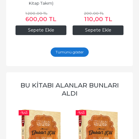
m)
200
,00
TL
200
,00
TL
TL
110
,00
TL
110
,00
TL
le
Sepete Ekle
Sepete Ekle
Tümünü göster
BU KITABI ALANLAR BUNLARI
ALDI
-%
43
-%
43