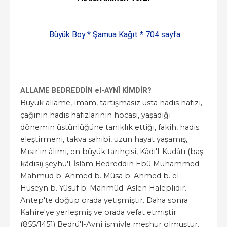
Büyük Boy * Şamua Kağıt * 704 sayfa
ALLAME BEDREDD
İN el-AYNÎ KİMDİR?
Büyük allame, imam, tartışmasız usta hadis hafızı,
çağının hadis hafızlarının hocası, yaşadığı
dönemin üstünlüğüne tanıklık ettiği, fakih, hadis
eleştirmeni, takva sahibi, uzun hayat yaşamış,
Mısır'ın âlimi, en büyük tarihçisi, Kâdı'l-Kudâtı (baş
kâdısı) şeyhü'l-İslâm Bedreddin Ebû Muhammed
Mahmud b. Ahmed b. Mûsa b. Ahmed b. el-
Hüseyn b. Yûsuf b. Mahmûd. Aslen Haleplidir.
Antep'te doğup orada yetişmiştir. Daha sonra
Kahire'ye yerleşmiş ve orada vefat etmiştir.
(855/1451) Bedrü'l-Aynî ismiyle meşhur olmuştur.